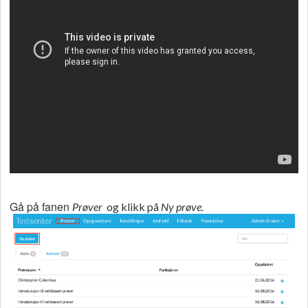
Gå på fanen
Prøver
og klikk på
Ny prøve.